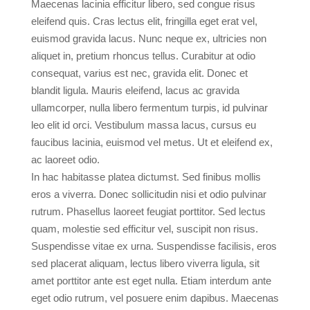
Maecenas lacinia efficitur libero, sed congue risus
eleifend quis. Cras lectus elit, fringilla eget erat vel,
euismod gravida lacus. Nunc neque ex, ultricies non
aliquet in, pretium rhoncus tellus. Curabitur at odio
consequat, varius est nec, gravida elit. Donec et
blandit ligula. Mauris eleifend, lacus ac gravida
ullamcorper, nulla libero fermentum turpis, id pulvinar
leo elit id orci. Vestibulum massa lacus, cursus eu
faucibus lacinia, euismod vel metus. Ut et eleifend ex,
ac laoreet odio.
In hac habitasse platea dictumst. Sed finibus mollis
eros a viverra. Donec sollicitudin nisi et odio pulvinar
rutrum. Phasellus laoreet feugiat porttitor. Sed lectus
quam, molestie sed efficitur vel, suscipit non risus.
Suspendisse vitae ex urna. Suspendisse facilisis, eros
sed placerat aliquam, lectus libero viverra ligula, sit
amet porttitor ante est eget nulla. Etiam interdum ante
eget odio rutrum, vel posuere enim dapibus. Maecenas