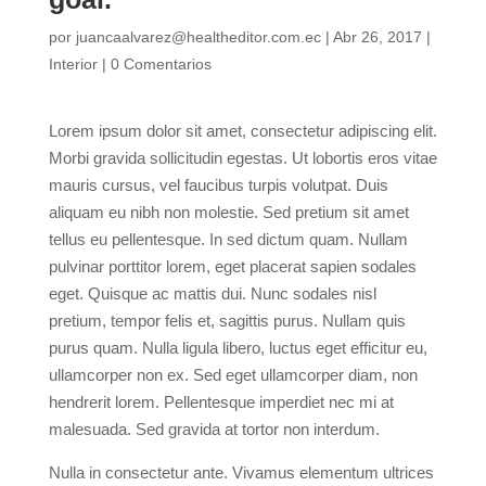
por
juancaalvarez@healtheditor.com.ec
|
Abr 26, 2017
|
Interior
|
0 Comentarios
Lorem ipsum dolor sit amet, consectetur adipiscing elit.
Morbi gravida sollicitudin egestas. Ut lobortis eros vitae
mauris cursus, vel faucibus turpis volutpat. Duis
aliquam eu nibh non molestie. Sed pretium sit amet
tellus eu pellentesque. In sed dictum quam. Nullam
pulvinar porttitor lorem, eget placerat sapien sodales
eget. Quisque ac mattis dui. Nunc sodales nisl
pretium, tempor felis et, sagittis purus. Nullam quis
purus quam. Nulla ligula libero, luctus eget efficitur eu,
ullamcorper non ex. Sed eget ullamcorper diam, non
hendrerit lorem. Pellentesque imperdiet nec mi at
malesuada. Sed gravida at tortor non interdum.
Nulla in consectetur ante. Vivamus elementum ultrices